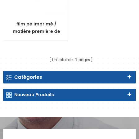
film pe imprimé /
matière première de
feuille arrière de film de
textile de pe pour la
couche de bébé
Un total de
1
pages
Catégories
Nouveau
Produits