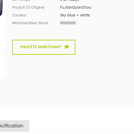
Produit D\'Origine:
FuJianQuanZhou
Couleur:
Sky blue + white
Marchandises Stock:
1000000
ENQUÊTE MAINTENANT
cification