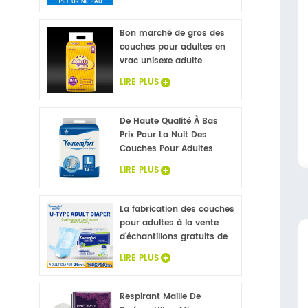
draps de lit de gros
Bon marché de gros des
couches pour adultes en
vrac unisexe adulte
couches pour
LIRE PLUS
incontinence, couches-
culottes pour adultes
échantillons gratuits
De Haute Qualité À Bas
Prix Pour La Nuit Des
Couches Pour Adultes
LIRE PLUS
La fabrication des couches
pour adultes à la vente
d'échantillons gratuits de
couches pour adultes
LIRE PLUS
usine en Chine
Respirant Maille De