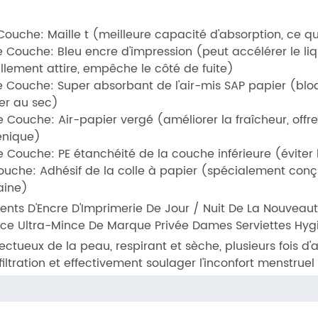
Couche: Maille t (meilleure capacité d'absorption, ce q
Couche: Bleu encre d'impression (peut accélérer le liqu
illement attire, empêche le côté de fuite)
 Couche: Super absorbant de l'air-mis SAP papier (bloqu
er au sec)
 Couche: Air-papier vergé (améliorer la fraîcheur, offr
énique)
 Couche: PE étanchéité de la couche inférieure (éviter 
ouche: Adhésif de la colle à papier (spécialement conç
ine)
rents D'Encre D'Imprimerie De Jour / Nuit De La Nouveaut
ace Ultra-Mince De Marque Privée Dames Serviettes Hyg
ctueux de la peau, respirant et sèche, plusieurs fois d'a
filtration et effectivement soulager l'inconfort menstruel