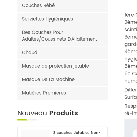
Couches Bébé
1ère 
Serviettes Hygiéniques
2ème 
scint
Des Couches Pour
3ème
Adultes/Coussinets D'Allaitement
gard
4ème
Chaud
hygi
Masque de protection jetable
5ème
6e C
Masque De La Machine
huma
Diffé
Matières Premières
Surf
Respe
Nouveau
Produits
ré-in
3 couches Jetables Non-