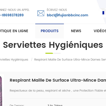
NNEZ-NOUS UN APPEL
ÉCRIVEZ-NOUS
-18698378289
bbc1@fujianbbcinc.com
TIQUE EN LIGNE
PRODUITS
NEWS
VIDÉO
Serviettes Hygiéniques
rviettes Hygiéniques
/
Respirant Maille De Surface Ultra-Mince Dames Ser
Respirant Maille De Surface Ultra-Mince Da
Respectueux de la peau, respirant et sèche，une Protection Fiable et
De Temps:
3 to 7days