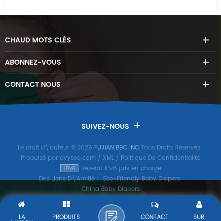
CHAUD
MOTS CLÉS
ABONNEZ-VOUS
CONTACT
NOUS
SUIVEZ-NOUS
Le droit d\'auteur © 2026
FUJIAN BBC INC.
Tous Droits Réservés
.
Propulsé par
dyyseo.com
/
XML
/
Politique De Confidentialité
Réseau IPv6 pris en charge
Des Liens D\'Amitié :
Eco-Friendly Baby Diapers
China Baby Diapers
LA
PRODUITS
CONTACT
SUR