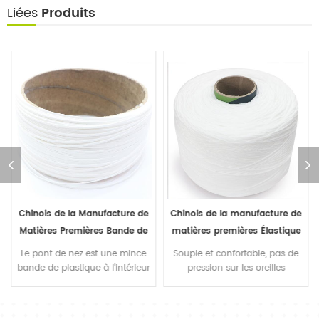
Liées
Produits
Chinois de la Manufacture de
Chinois de la manufacture de
Matières Premières Bande de
matières premières Élastique
Nez l Jetables de Protection-
boucle d'oreille jetables de
Le pont de nez est une mince
Souple et confortable, pas de
Masque ou Masque des
protection du visage masque
bande de plastique à l'intérieur
pression sur les oreilles
du masque, qui est fixé sur le
Enfants.
pont de nez