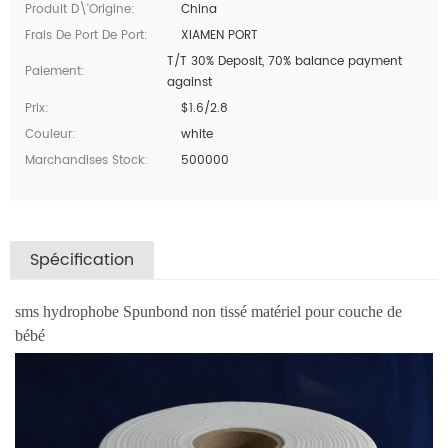
Produit D\'Origine:
China
Frais De Port De Port:
XIAMEN PORT
T/T 30% Deposit, 70% balance payment
Paiement:
against
Prix:
$1.6/2.8
Couleur:
white
Marchandises Stock:
500000
Spécification
sms hydrophobe Spunbond non tissé matériel pour couche de
bébé