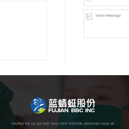
Veuillez lire ce qui suit, vous tenir informé, abonnez-vous, et