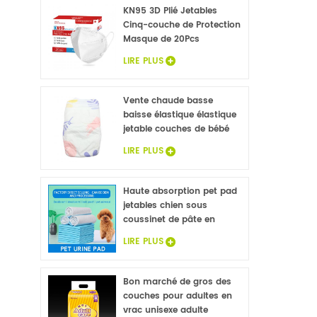
KN95 3D Plié Jetables
Cinq-couche de Protection
Masque de 20Pcs
LIRE PLUS
Vente chaude basse
baisse élastique élastique
jetable couches de bébé
LIRE PLUS
Haute absorption pet pad
jetables chien sous
coussinet de pâte en
flocons non tissé animaux
LIRE PLUS
draps de lit de gros
Bon marché de gros des
couches pour adultes en
vrac unisexe adulte