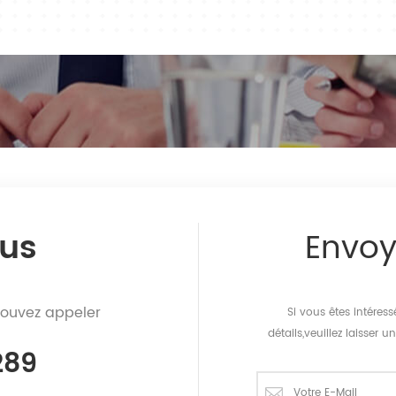
us
Envo
pouvez appeler
Si vous êtes intéres
détails,veuillez laisser
289