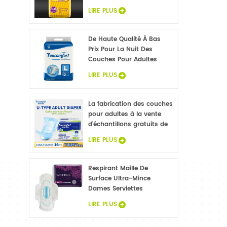
couches pour
LIRE PLUS
incontinence, couches-
culottes pour adultes
échantillons gratuits
De Haute Qualité À Bas
Prix Pour La Nuit Des
Couches Pour Adultes
LIRE PLUS
La fabrication des couches
pour adultes à la vente
d'échantillons gratuits de
couches pour adultes
LIRE PLUS
usine en Chine
Respirant Maille De
Surface Ultra-Mince
Dames Serviettes
Hygiéniques
LIRE PLUS