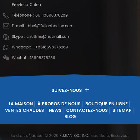
Province, China
Téléphone :
86-18698378289
E-mail :
bbc1@fujianbbcinc.com
Skype :
cn88me@hotmail.com
Whatsapp :
+8618698378289
Wechat : 18698378289
SUIVEZ-NOUS
LA MAISON
À PROPOS DE NOUS
BOUTIQUE EN LIGNE
VENTES CHAUDES
NEWS
CONTACTEZ-NOUS
SITEMAP
BLOG
Le droit d\'auteur © 2026
FUJIAN BBC INC.
Tous Droits Réservés
.