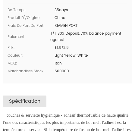
De Temps:
35days
Produit D\'Origine:
China
Frais De Port De Port:
XIAMEN PORT
T/T 30% Deposit, 70% balance payment
Paiement:
against
Prix:
$1.9/2.9
Couleur:
Light Yellow, White
MOQ:
1ton
Marchandises Stock:
500000
Spécification
couches & serviette hygiénique - adhésif thermofusible de haute qualité
l'une des caractéristiques les plus importantes de hot-melt l'adhésif est la
température de service. Si la température de fusion de hot-melt l'adhésif est