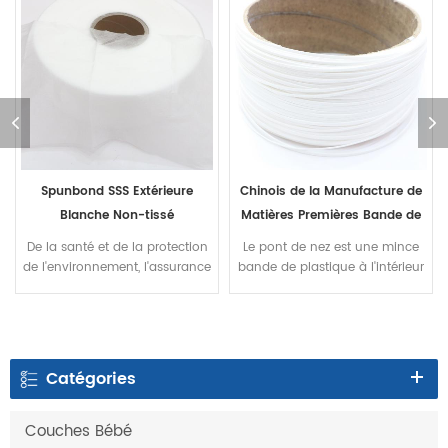
Chinois de la Manufacture de
Chinois de la manufacture de
Matières Premières Bande de
matières premières Élastique
Nez l Jetables de Protection-
boucle d'oreille jetables de
Le pont de nez est une mince
Souple et confortable, pas de
Masque ou Masque des
protection du visage masque
bande de plastique à l'intérieur
pression sur les oreilles
du masque, qui est fixé sur le
Enfants.
pont de nez
Catégories
Couches Bébé