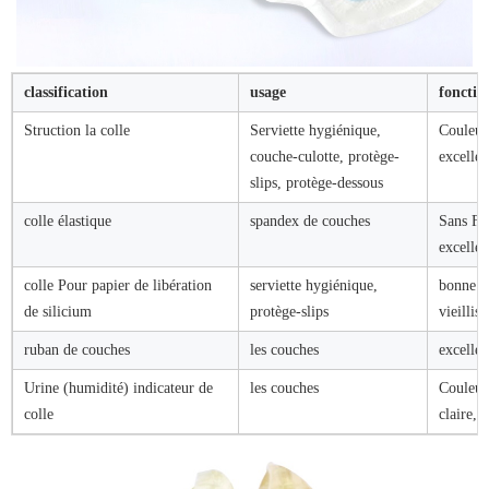
classification
usage
fonctio
Struction la colle
Serviette hygiénique,
Couleur 
couche-culotte, protège-
excellen
slips, protège-dessous
colle élastique
spandex de couches
Sans Flu
excellen
colle Pour papier de libération
serviette hygiénique,
bonne ad
de silicium
protège-slips
vieillis
ruban de couches
les couches
excellen
Urine (humidité) indicateur de
les couches
Couleur 
colle
claire, 