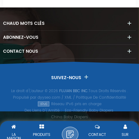
CHAUD
MOTS CLÉS
ABONNEZ-VOUS
CONTACT
NOUS
SUIVEZ-NOUS
Le droit d\'auteur © 2026
FUJIAN BBC INC.
Tous Droits Réservés
.
Propulsé par
dyyseo.com
/
XML
/
Politique De Confidentialité
Réseau IPv6 pris en charge
Des Liens D\'Amitié :
Eco-Friendly Baby Diapers
China Baby Diapers
LA
PRODUITS
CONTACT
SUR
MAISON