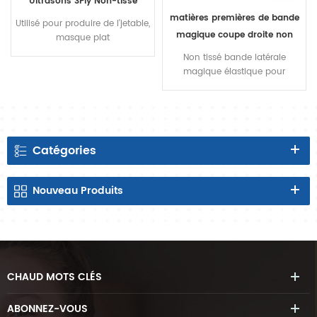
Ultrasons 3Ply Non-tissé
Masque Faisant la Machine
matières premières de bande
Utilisé pour produire de l'jetable,
magique coupe droite non
masque plat
tissé fabricant de couches à
Non tissé bande latérale
bande de taille avant de
magique élastique pour
couches en Chine
couche
Catégories
Nouveau
Produits
CHAUD
MOTS CLÉS
ABONNEZ-VOUS